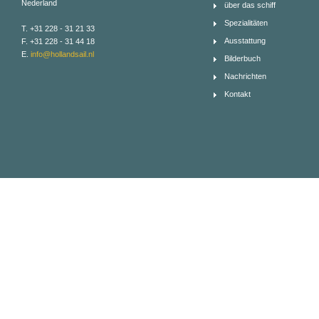
Nederland
über das schiff
Spezialitäten
T. +31 228 - 31 21 33
Ausstattung
F. +31 228 - 31 44 18
E.
info@hollandsail.nl
Bilderbuch
Nachrichten
Kontakt