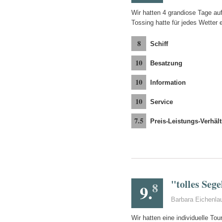
Wir hatten 4 grandiose Tage a
Tossing hatte für jedes Wetter 
8
Schiff
10
Besatzung
10
Information
10
Service
7.5
Preis-Leistungs-Verhält
"tolles Seg
8
9.
Barbara Eichenla
Wir hatten eine individuelle To