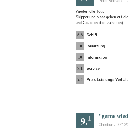
Peter Bernards / 
Wieder tolle Tour.
Skipper und Maat gehen auf di
und Gezeiten dies zulassen)...
8.8
Schiff
10
Besatzung
10
Information
9.1
Service
9.4
Preis-Leistungs-Verhält
"gerne wied
1
9.
Christian / 09/10