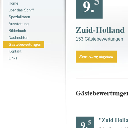
5
9.
Home
über das Schiff
Spezialitäten
Ausstattung
Zuid-Holland
Bilderbuch
Nachrichten
153 Gästebewertungen
Gastebewertungen
Kontakt
Bewertung abgeben
Links
Gästebewertunge
"Zuid Holl
5
9.