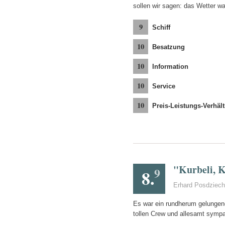
sollen wir sagen: das Wetter wa
9
Schiff
10
Besatzung
10
Information
10
Service
10
Preis-Leistungs-Verhält
"Kurbeli, K
9
8.
Erhard Posdziech
Es war ein rundherum gelungene
tollen Crew und allesamt symp